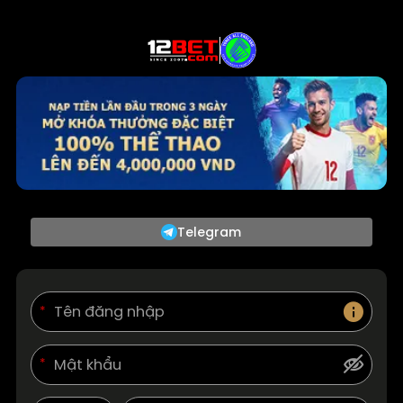
Telegram
*
*